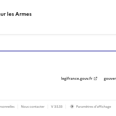
ur les Armes
legifrance.gouv.fr
gouver
sonnelles
Nous contacter
V
3.5.33
Paramètres d'affichage