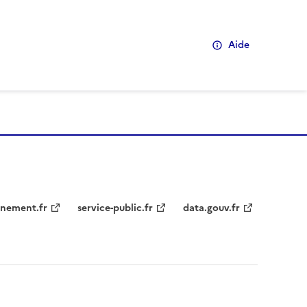
Aide
nement.fr
service-public.fr
data.gouv.fr