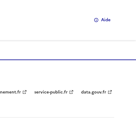
Aide
nement.fr
service-public.fr
data.gouv.fr