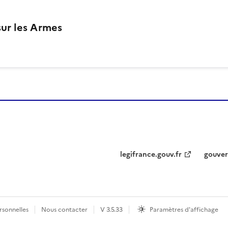
ur les Armes
legifrance.gouv.fr
gouver
sonnelles
Nous contacter
V
3.5.33
Paramètres d'affichage