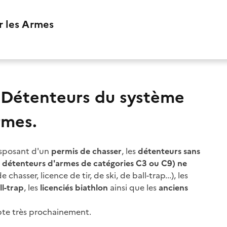
r les Armes
e Détenteurs du système
rmes.
isposant d'un
permis de chasser
, les
détenteurs sans
s, détenteurs d'armes de catégories C3 ou C9) ne
 chasser, licence de tir, de ski, de ball-trap...), les
ll-trap
, les
licenciés biathlon
ainsi que les
anciens
mpte très prochainement.