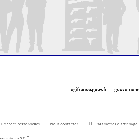
legifrance.gouv.fr
gouverneme
Données personnelles
Nous contacter
Paramètres d'affichage
ence etalab-2.0