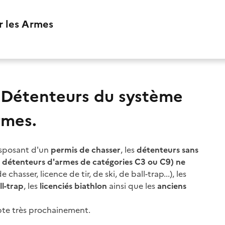
r les Armes
e Détenteurs du système
rmes.
isposant d'un
permis de chasser
, les
détenteurs sans
s, détenteurs d'armes de catégories C3 ou C9) ne
 chasser, licence de tir, de ski, de ball-trap...), les
ll-trap
, les
licenciés biathlon
ainsi que les
anciens
mpte très prochainement.