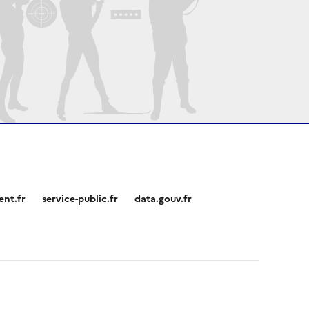
nt.fr
service-public.fr
data.gouv.fr